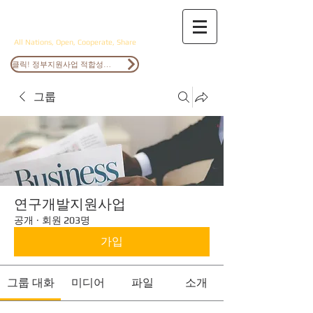
ANOCS
All Nations, Open, Cooperate, Share
클릭! 정부지원사업 적합성검토
그룹
연구개발지원사업
공개
·
회원 203명
가입
그룹 대화
미디어
파일
소개