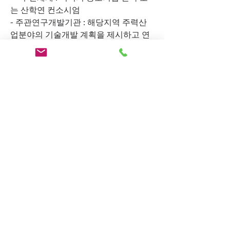
는 산학연 컨소시엄
- 주관연구개발기관 : 해당지역 주력산
업분야의 기술개발 계획을 제시하고 연
구개발과제 수행
- 공동연구개발기관 : 주관연구개발기관
의 과제 수행에 필요한 기술지원 및 부품 
개발 등
ㅇ 지원규모 및 기간 
  *  지원규모 및 지원기간은 신규과제 선
정평가결과에 따라 조정될 수 있음  
- 지원기간 : 2021.9.1.~2022.8.31. (12개
월)
신청방법
ㅇ 신청 방법 : 온라인 접수
- 온라인 : 중소기업 기술개발 종합관리