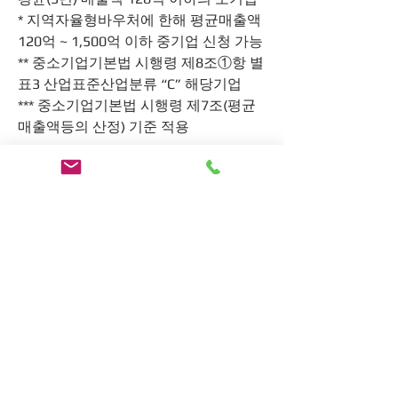
* 지역자율형바우처에 한해 평균매출액 
120억 ~ 1,500억 이하 중기업 신청 가능
** 중소기업기본법 시행령 제8조①항 별
표3 산업표준산업분류 “C” 해당기업
*** 중소기업기본법 시행령 제7조(평균
매출액등의 산정) 기준 적용
https://www.mssmiv.com/portal/boar
d/BoardList?bbsId=1
0
0
5
댓글을 입력하세요.
소개
중소기업을 지원하는 혁신바우처사업
정보입니다.