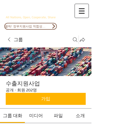
ANOCS
All Nations, Open, Cooperate, Share
클릭! 정부지원사업 적합성검토
그룹
수출지원사업
공개
·
회원 202명
가입
그룹 대화
미디어
파일
소개