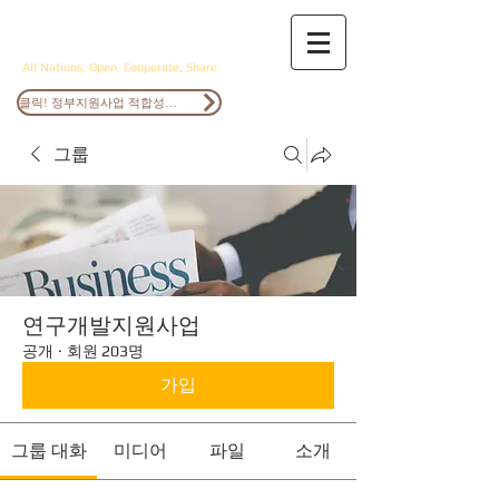
ANOCS
All Nations, Open, Cooperate, Share
클릭! 정부지원사업 적합성검토
그룹
연구개발지원사업
공개
·
회원 203명
가입
그룹 대화
미디어
파일
소개