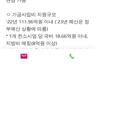
변경 가능
ㅇ 기금사업비 지원규모
‘22년 111.96억원 이내 (’23년 예산은 정
부예산 상황에 따름)
* 1개 컨소시엄 당 국비 18.66억원 이내, 
지방비 매칭(8억원 이상)
* 민간기업은 총사업비(국비+지방비+민
간부담금) 대비 20%이상 현물 부담(현
물 중 10% 이상은 현금)
* 컨소시엄별 1차년도 사업비 규모(단위: 
억원)
(국비는 최대 사업비, 지방비 및 민간부
담금은 최소사업비)
* ‘22년, ’23년 예산규모를 동일하게 지
원예정이나, ‘23년 예산은 정부예산 현
황에 따라 변경 가능