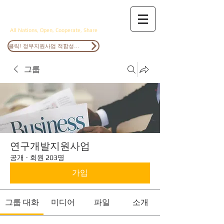
ANOCS
All Nations, Open, Cooperate, Share
클릭! 정부지원사업 적합성검토
그룹
연구개발지원사업
공개
·
회원 203명
가입
그룹 대화
미디어
파일
소개