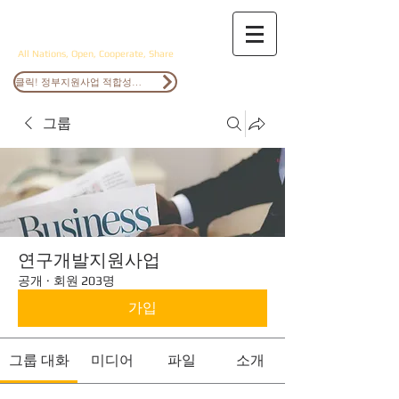
ANOCS
All Nations, Open, Cooperate, Share
클릭! 정부지원사업 적합성검토
그룹
연구개발지원사업
공개
·
회원 203명
가입
그룹 대화
미디어
파일
소개