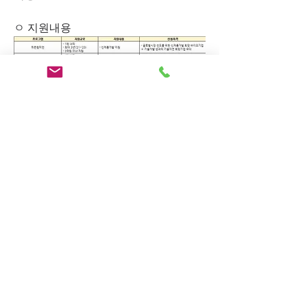
ㅇ 지원내용 
 ※ 기업 특성 및 수요 등을 고려하여 세
부프로그램별 지원기업 수, 지원규모 등 
조정 가능
신청방법
ㅇ 신청 방법 : 이메일 접수
- E-mail 
: seunghui@kribb.re.kr
#RND#연구개발#무상자금#정부지원금
#정책자금#중소기업#중소기업정책자
금#중기부#과기부#산자부#중소기업지
원금#소상공인대출#벤처기업#경영컨