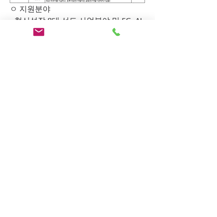
ㅇ 지원분야
- 혁신성장 8대 선도 사업분야 및 5G, AI, 
비대면(언택)등 핵심기술 분야 응용 및 
사업화 기술개발 중점 지원
ㅇ 지원규모
- (융합촉진형) 과제당 총 5억 원 이내
ㅇ 지원기간
- (융합촉진형) 12개월( 1차년도 
2021.06.01.~2022.05.31.)
#RND#연구개발#무상자금#정부지원금
#정책자금#중소기업#중소기업정책자
금#중기부#과기부#산자부#중소기업지
원금#소상공인대출#벤처기업#경영컨
설턴트#소상공인정책자금
0