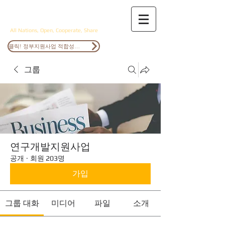
ANOCS
All Nations, Open, Cooperate, Share
클릭! 정부지원사업 적합성검토
그룹
연구개발지원사업
공개
·
회원 203명
가입
그룹 대화
미디어
파일
소개