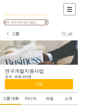
ANOCS
All Nations, Open, Cooperate, Share
클릭! 정부지원사업 적합성검토
그룹
연구개발지원사업
공개
·
회원 203명
가입
그룹 대화
미디어
파일
소개