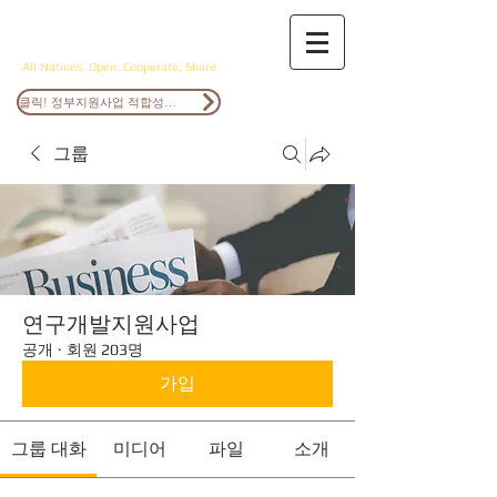
ANOCS
All Nations, Open, Cooperate, Share
클릭! 정부지원사업 적합성검토
그룹
연구개발지원사업
공개
·
회원 203명
가입
그룹 대화
미디어
파일
소개