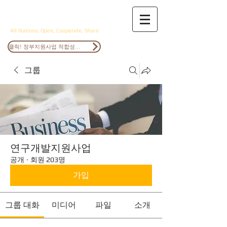
ANOCS
All Nations, Open, Cooperate, Share
클릭! 정부지원사업 적합성검토
그룹
연구개발지원사업
공개
·
회원 203명
가입
그룹 대화
미디어
파일
소개