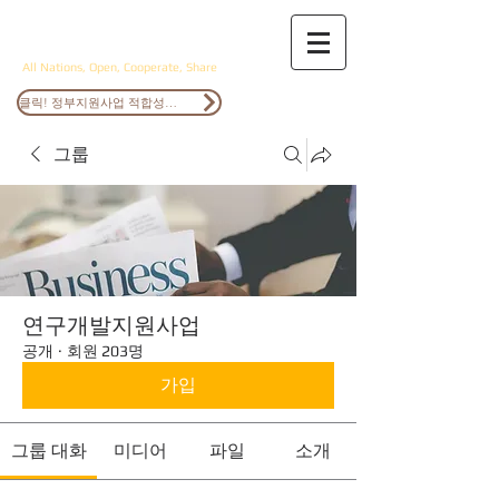
ANOCS
All Nations, Open, Cooperate, Share
클릭! 정부지원사업 적합성검토
그룹
연구개발지원사업
공개
·
회원 203명
가입
그룹 대화
미디어
파일
소개