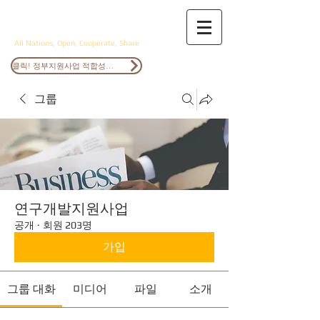
ANOCS
All Nations, Open, Cooperate, Share
클릭! 정부지원사업 적합성검토
그룹
연구개발지원사업
공개
·
회원 203명
가입
그룹 대화
미디어
파일
소개