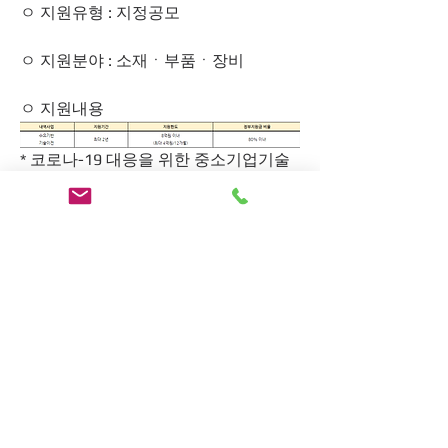
ㅇ 지원유형 : 지정공모
ㅇ 지원분야 : 소재ㆍ부품ㆍ장비
ㅇ 지원내용
* 코로나-19 대응을 위한 중소기업기술
개발 지원사업 특별지침(중기부 고시 제
2020-38호)에 따라 민간부담금의 한시
적 완화 적용  ** 상기 지원기간 및 금액
은 정부 정책 및 연도별 예산 상황에 따
라 변동될 수 있음
신청방법
ㅇ 신청 방법 : 온라인 접수
- 범부처통합연구지원시스템(
iris.go.kr
)