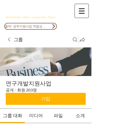
ANOCS
All Nations, Open, Cooperate, Share
클릭! 정부지원사업 적합성검토
그룹
연구개발지원사업
공개
·
회원 203명
가입
그룹 대화
미디어
파일
소개