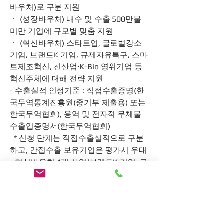
바우처)로 구분 지원
ㆍ (성장바우처) 내수 및 수출 500만불 
미만 기업에 규모별 맞춤 지원
ㆍ (혁신바우처) 스타트업, 글로벌강소
기업, 브랜드K 기업, 규제자유특구, 스마
트제조혁신, 신산업·K-Bio 영위기업 등 
혁신주체에 대해 전략 지원
- 수출실적 인정기준 : 직접수출증명(한
국무역통계진흥원(중기부 제출용) 또는 
한국무역협회), 용역 및 전자적 무체물 
수출입증명서(한국무역협회)
  * 신청 단계는 직접수출실적으로 구분
하고, 간접수출 보유기업은 평가시 우대
- 혁신바우처 4개 사업(브랜드K 기업, 규
제자유특구, 스마트제조혁신, 신산업·K-
Bio) 선정기업은 수출성장단계(내수~성
장)와 무관하게 보조금 지원한도 1억원
- 보조율 차등 : 전년도 매출액 규모에 따
라 국고지원 보조율 차등