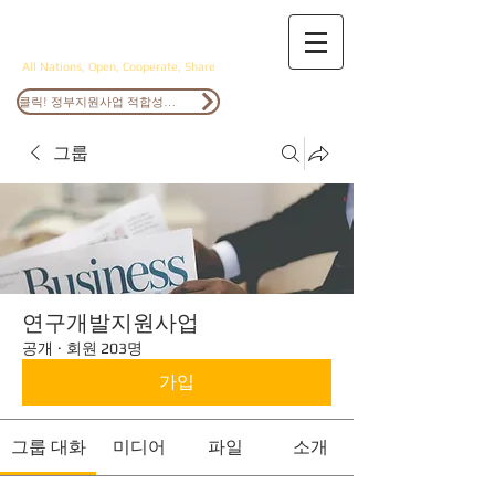
ANOCS
All Nations, Open, Cooperate, Share
클릭! 정부지원사업 적합성검토
그룹
연구개발지원사업
공개
·
회원 203명
가입
그룹 대화
미디어
파일
소개