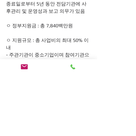
종료일로부터 5년 동안 전담기관에 사
후관리 및 운영성과 보고 의무가 있음
ㅇ 정부지원금 : 총 7,840백만원
ㅇ 지원규모 : 총 사업비의 최대 50% 이
내
- 주관기관이 중소기업이며 참여기관으
로 대기업이나 공기업(시장형 및 준시장
형)이 참여하지 않는 경우 : 총 사업비의 
최대 50% 이내
  * 대기업 기준 : 공고일자 기준 최근의 
공정거래위원회가 발표한 상호출자제한
기업집단 및 공시대상기업집단과 그 소
속회사(계열사)
  ** 공기업 기준 : 공공기관의 운영에 관
한 법률 제5조 등의 분류기준에 따름
- 그 이외의 경우 : 총 사업비의 최대 
25% 이내