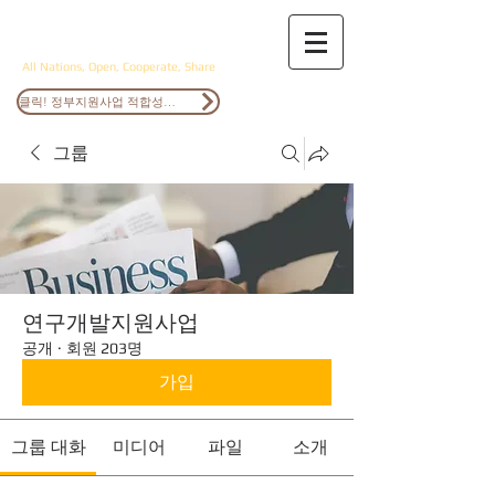
ANOCS
All Nations, Open, Cooperate, Share
클릭! 정부지원사업 적합성검토
그룹
연구개발지원사업
공개
·
회원 203명
가입
그룹 대화
미디어
파일
소개