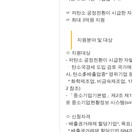
☞ 저탄소 공정전환이 시급한 
☞ 최대 3억원 지원
지원분야 및 대상
ㅇ 지원대상
- 저탄소 공정전환이 시급한 자
ㆍ 탄소국경세 도입 검토 국가에
사, 탄소多배출업종* 영위기업 
  * 화학제조업, 비금속제조업, 1차금속제조업, 식료품제조업, 금속가공업 등 (붙임
2 참조)
- 「중소기업기본법」제2조 제1
로 중소기업현황정보 시스템(sminf
ㅇ 신청자격
- 배출권거래제 할당기업*, 목
  * 배출권거래제 할당기업 684개(환경부, 온실가스 배출권거래제 제3차 계획기간