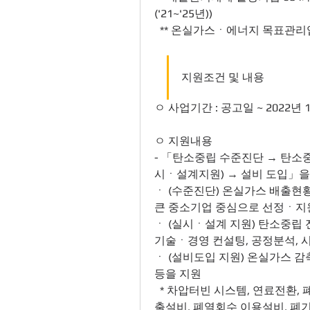
('21~'25년))
  ** 온실가스ㆍ에너지 목표관리
지원조건 및 내용
ㅇ 사업기간 : 공고일 ~ 2022년 
ㅇ 지원내용
- 「탄소중립 수준진단 → 탄소
시ㆍ설계지원) → 설비 도입」을
ㆍ (수준진단) 온실가스 배출현
큰 중소기업 중심으로 선정ㆍ지
ㆍ (실시ㆍ설계 지원) 탄소중립 
기술ㆍ경영 컨설팅, 공정분석, 
ㆍ (설비도입 지원) 온실가스 감
등을 지원
  * 차압터빈 시스템, 연료전환, 폐기물전처리장치, 인버터, 고효율기기, 탄소무배
출설비, 폐열회수 이용설비, 폐