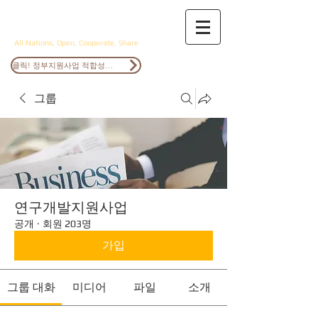
ANOCS
All Nations, Open, Cooperate, Share
클릭! 정부지원사업 적합성검토
그룹
연구개발지원사업
공개
·
회원 203명
가입
그룹 대화
미디어
파일
소개