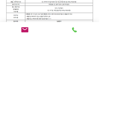
신청방법
ㅇ 신청 방법 : 온라인 접수
- 산업기술 R&D 정보포털사이트
(
itech.keit.re.kr
)
#RND#연구개발#무상자금#정부지원금
#정책자금#중소기업#중소기업정책자
금#중기부#과기부#산자부#중소기업지
원금#소상공인대출#벤처기업#경영컨
설턴트#소상공인정책자금