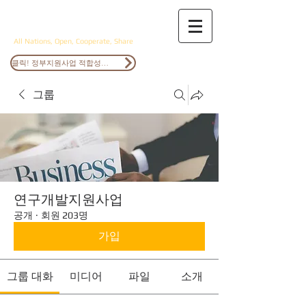
ANOCS
All Nations, Open, Cooperate, Share
클릭! 정부지원사업 적합성검토
그룹
연구개발지원사업
공개
·
회원 203명
가입
그룹 대화
미디어
파일
소개