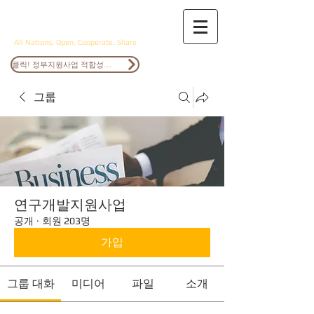
ANOCS
All Nations, Open, Cooperate, Share
클릭! 정부지원사업 적합성검토
그룹
연구개발지원사업
공개
·
회원 203명
가입
그룹 대화
미디어
파일
소개