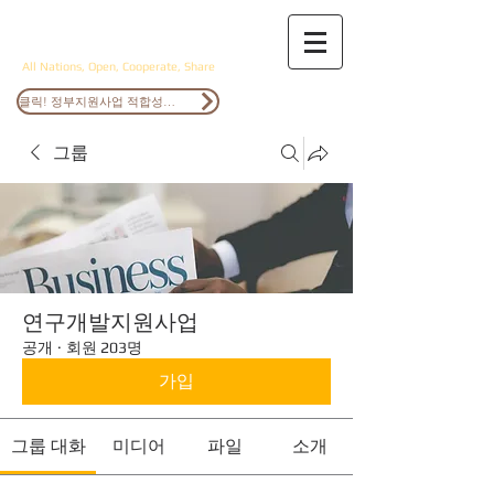
ANOCS
All Nations, Open, Cooperate, Share
클릭! 정부지원사업 적합성검토
그룹
연구개발지원사업
공개
·
회원 203명
가입
그룹 대화
미디어
파일
소개