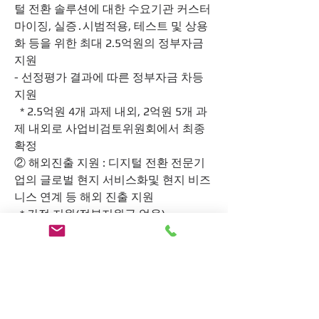
털 전환 솔루션에 대한 수요기관 커스터
마이징, 실증․시범적용, 테스트 및 상용
화 등을 위한 최대 2.5억원의 정부자금 
지원
- 선정평가 결과에 따른 정부자금 차등 
지원
  * 2.5억원 4개 과제 내외, 2억원 5개 과
제 내외로 사업비검토위원회에서 최종 
확정
② 해외진출 지원 : 디지털 전환 전문기
업의 글로벌 현지 서비스화및 현지 비즈
니스 연계 등 해외 진출 지원
  * 간접 지원(정부지원금 없음)
③ 보급ㆍ확산 지원 : 디지털 전환 솔루
션 실증 중간·최종 결과물 평가를 통한 
국내 수요처 보급·확산 기회 부여
  * 우수 솔루션의 경우 산업부(한국산업
기술진흥원) ‘디지털 혁신 중견기업 육
성’ 사업 지원 대상자로 추천 예정(산업