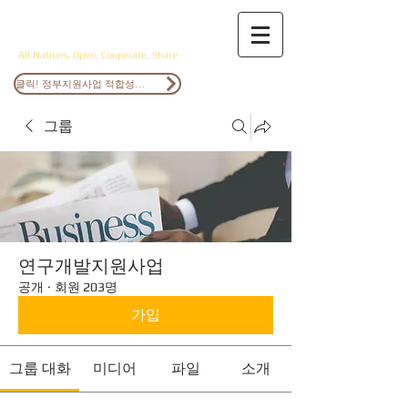
ANOCS
All Nations, Open, Cooperate, Share
클릭! 정부지원사업 적합성검토
그룹
연구개발지원사업
공개
·
회원 203명
가입
그룹 대화
미디어
파일
소개