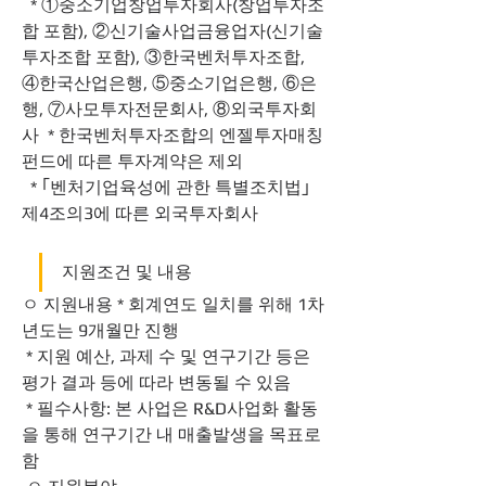
  * ①중소기업창업투자회사(창업투자조
합 포함), ②신기술사업금융업자(신기술
투자조합 포함), ③한국벤처투자조합, 
④한국산업은행, ⑤중소기업은행, ⑥은
행, ⑦사모투자전문회사, ⑧외국투자회
사  * 한국벤처투자조합의 엔젤투자매칭
펀드에 따른 투자계약은 제외
  * ｢벤처기업육성에 관한 특별조치법｣
제4조의3에 따른 외국투자회사 
지원조건 및 내용
ㅇ 지원내용 * 회계연도 일치를 위해 1차
년도는 9개월만 진행
 * 지원 예산, 과제 수 및 연구기간 등은 
평가 결과 등에 따라 변동될 수 있음
 * 필수사항: 본 사업은 R&D사업화 활동
을 통해 연구기간 내 매출발생을 목표로 
함