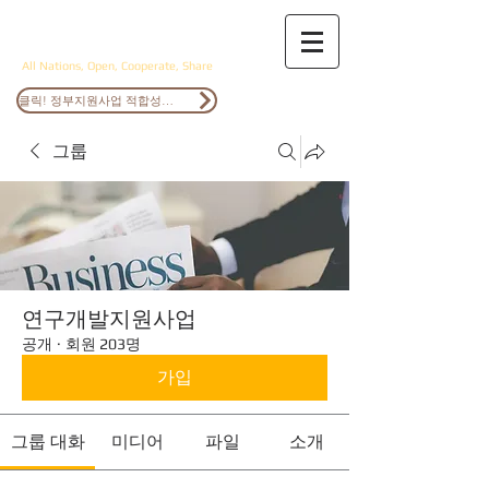
ANOCS
All Nations, Open, Cooperate, Share
클릭! 정부지원사업 적합성검토
그룹
연구개발지원사업
공개
·
회원 203명
가입
그룹 대화
미디어
파일
소개