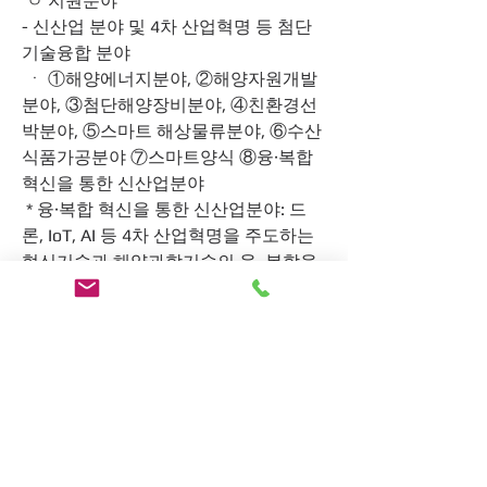
 ㅇ 지원분야
- 신산업 분야 및 4차 산업혁명 등 첨단 
기술융합 분야
 ㆍ ①해양에너지분야, ②해양자원개발
분야, ③첨단해양장비분야, ④친환경선
박분야, ⑤스마트 해상물류분야, ⑥수산
식품가공분야 ⑦스마트양식 ⑧융·복합 
혁신을 통한 신산업분야
 * 융·복합 혁신을 통한 신산업분야: 드
론, IoT, AI 등 4차 산업혁명을 주도하는 
혁신기술과 해양과학기술의 융․복합을 
통해 신성장 동력 창출하는 분야
 * 해양바이오 분야는 “해양바이오 전략
소재 개발 및 상용화 지원사업” 등 타사
업으로 지원 
지원조건 및 내용
ㅇ 지원내용 * 회계연도 일치를 위해 1차
년도는 9개월만 진행