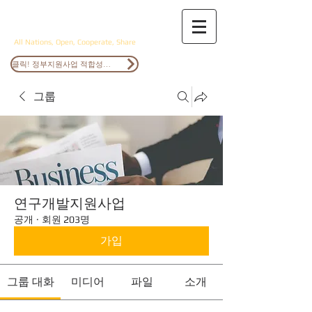
ANOCS
All Nations, Open, Cooperate, Share
클릭! 정부지원사업 적합성검토
그룹
연구개발지원사업
공개
·
회원 203명
가입
그룹 대화
미디어
파일
소개