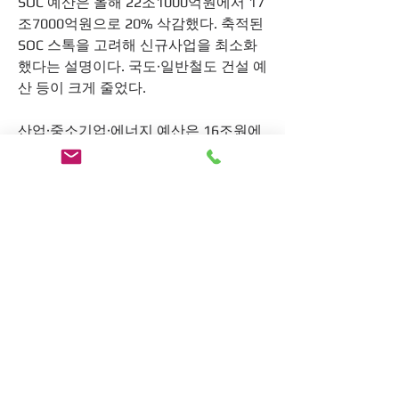
SOC 예산은 올해 22조1000억원에서 17
조7000억원으로 20% 삭감했다. 축적된 
SOC 스톡을 고려해 신규사업을 최소화 
했다는 설명이다. 국도·일반철도 건설 예
산 등이 크게 줄었다.
산업·중소기업·에너지 예산은 16조원에
서 15조9000억원으로 0.7% 줄었다. 참
여·혁신형 창업공간 '크리에이티브 랩' 
설치 등 신규 예산이 반영됐지만, 산업진
흥·고도화 등 분야에서 예산이 깎였다. 
박근혜 정부 때 급증했던 문화·체육·관광 
예산은 6조9000억원에서 6조3000억원
으로 8.2% 깎였다. 환경 예산도 6조
9000억원에서 6조8000억원으로 2% 삭
감됐다.
문재인 정부 5년(2017~2021년)간 예산 