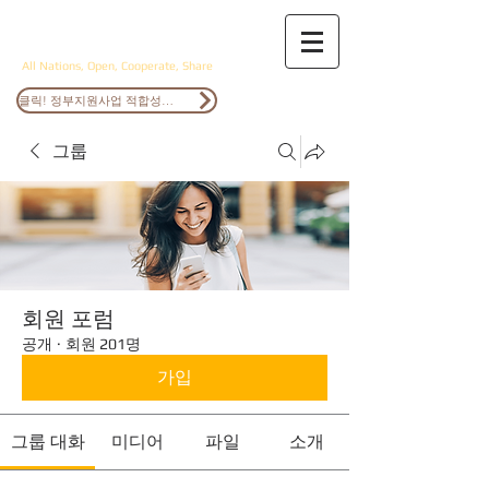
ANOCS
All Nations, Open, Cooperate, Share
클릭! 정부지원사업 적합성검토
그룹
회원 포럼
공개
·
회원 201명
가입
그룹 대화
미디어
파일
소개